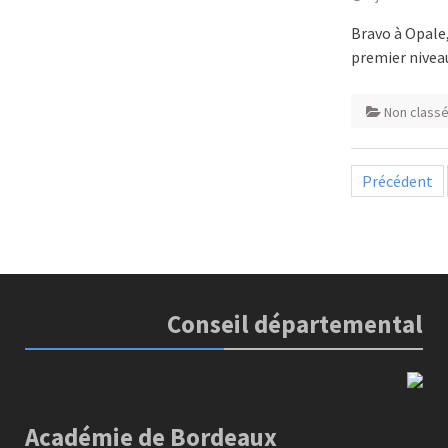
Bravo à Opale,
premier niveau
Non class
Paginatio
Précédent
des
publicatio
Conseil départemental
Académie de Bordeaux