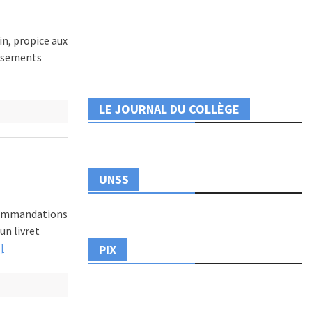
in, propice aux
issements
LE JOURNAL DU COLLÈGE
UNSS
recommandations
un livret
]
PIX