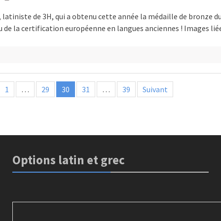
 latiniste de 3H, qui a obtenu cette année la médaille de bronze d
 de la certification européenne en langues anciennes ! Images lié
é
n
1
…
29
30
31
…
39
Suivant
ns
Options latin et grec