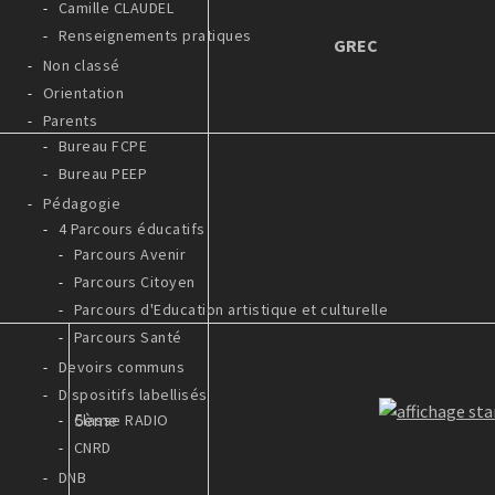
Camille CLAUDEL
Renseignements pratiques
GREC
Non classé
Orientation
Parents
Bureau FCPE
Bureau PEEP
Pédagogie
4 Parcours éducatifs
Parcours Avenir
Parcours Citoyen
Parcours d'Education artistique et culturelle
Parcours Santé
Devoirs communs
Dispositifs labellisés
5ème
Classe RADIO
CNRD
DNB