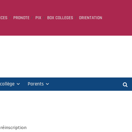
ICES
PRONOTE
PIX
BOX COLLEGES
ORIENTATION
 collège
Parents
réinscription