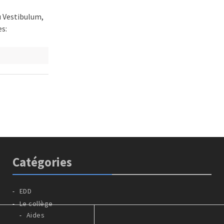
u Vestibulum,
es:
Catégories
EDD
Le collège
Aides