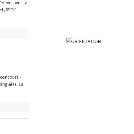
élève, avec le
ect/SSO?
 concours «
tinguées. La