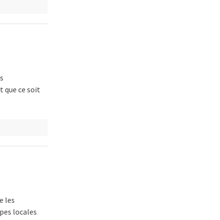
es
t que ce soit
e les
ipes locales