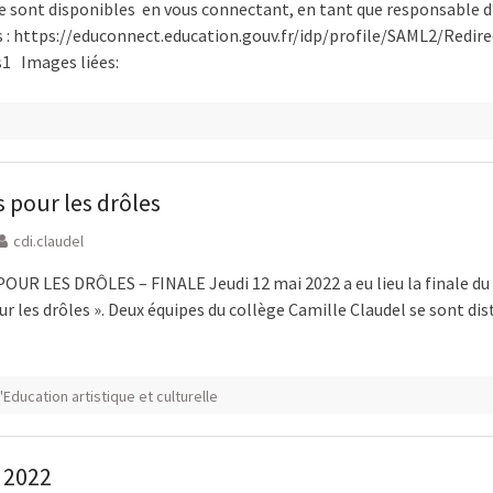
e sont disponibles en vous connectant, en tant que responsable d’
us : https://educonnect.education.gouv.fr/idp/profile/SAML2/Redir
1 Images liées:
é
 pour les drôles
cdi.claudel
UR LES DRÔLES – FINALE Jeudi 12 mai 2022 a eu lieu la finale du
r les drôles ». Deux équipes du collège Camille Claudel se sont dis
'Education artistique et culturelle
 2022