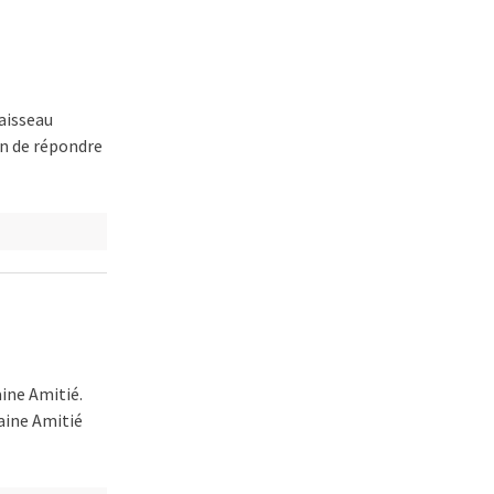
vaisseau
fin de répondre
aine Amitié.
aine Amitié