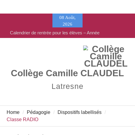
Skip
08 Août,
to
2026
content
Calendrier de rentrée pour les élèves – Année
scolaire 2026-2027
Liste des fournitures 2026-2027 – Collège
Camille Claudel
Vente de fournitures scolaires – PEEP & Bureau
Vallée
Collège Camille CLAUDEL
Latresne
Home
Pédagogie
Dispositifs labellisés
Classe RADIO