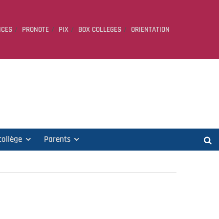
ICES
PRONOTE
PIX
BOX COLLEGES
ORIENTATION
collège
Parents