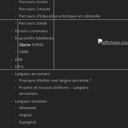
Parcours Avenir
Parcours Citoyen
Parcours d'Education artistique et culturelle
Parcours Santé
Devoirs communs
Dispositifs labellisés
5ème
Classe RADIO
CNRD
DNB
E.P.S.
Langues anciennes
Pourquoi étudier une langue ancienne ?
Projets et travaux d'élèves – Langues
anciennes
Langues vivantes
Allemand
Anglais
Espagnol