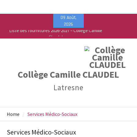
Skip
09 Août,
Liste des fournitures 2026-2027 – Collège Camille
to
2026
Claudel
content
Vente de fournitures scolaires – PEEP & Bureau
Vallée
Calendrier de rentrée pour les élèves – Année
scolaire 2026-2027
Collège Camille CLAUDEL
Latresne
Home
Services Médico-Sociaux
Services Médico-Sociaux