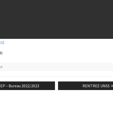
ent
s:
EP
n
evious
Next
EP – Bureau 2022/2023
RENTREE UNSS
st:
post: