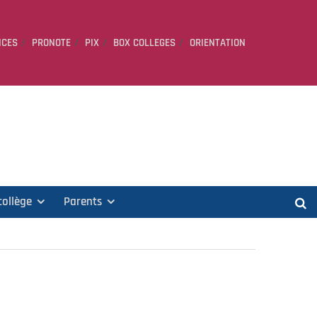
ICES
PRONOTE
PIX
BOX COLLEGES
ORIENTATION
collège
Parents