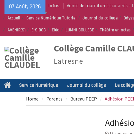
Skip
Infos
Vente de fournitures scolaires –
07 Août, 2026
to
Bureau Vallée
content
Accueil
Service Numérique Tutoriel
Journal du collège
Odyss
Calendrier de rentrée pour les él
Année scolaire 2026-2027
AVENIR(S)
E-SIDOC
Eléa
LUMNI COLLEGE
Théâtre en actes
Liste des fournitures 2026-2027 –
Collège Camille Claudel
Collège Camille CL
Latresne
Service Numérique
Journal du collège
Le collèg
Home
Home
Parents
Bureau PEEP
Adhésion PEE
Adhési
18 septembre