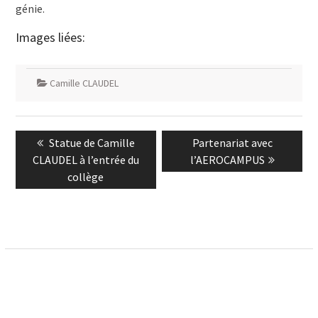
génie.
Images liées:
Camille CLAUDEL
Navigation
Previous
Next
Statue de Camille
Partenariat avec
de
post:
post:
CLAUDEL à l’entrée du
l’AEROCAMPUS
l’article
collège