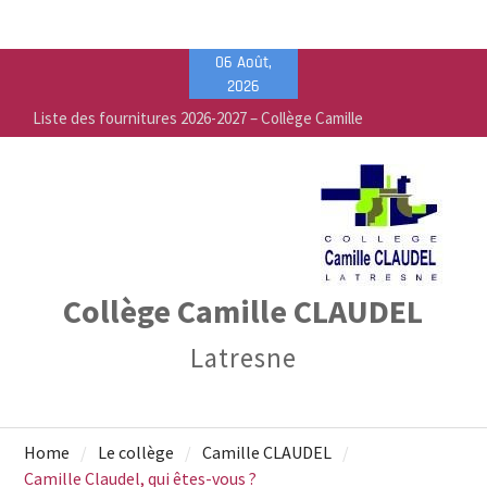
Skip
06 Août,
Liste des fournitures 2026-2027 – Collège Camille
to
2026
Claudel
content
Vente de fournitures scolaires – PEEP & Bureau
Vallée
Calendrier de rentrée pour les élèves – Année
scolaire 2026-2027
Collège Camille CLAUDEL
Latresne
Home
Le collège
Camille CLAUDEL
Camille Claudel, qui êtes-vous ?