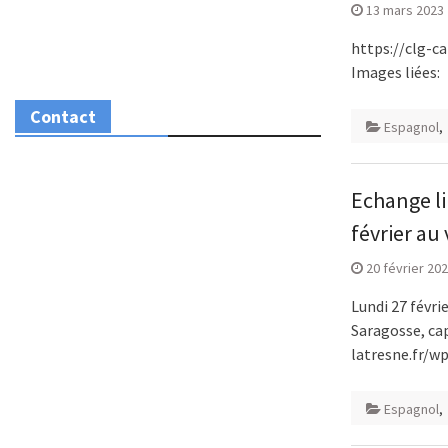
13 mars 2023
https://clg-c
Images liées:
Contact
Espagnol
,
Echange li
février au
20 février 20
Lundi 27 févri
Saragosse, cap
latresne.fr/w
Espagnol
,