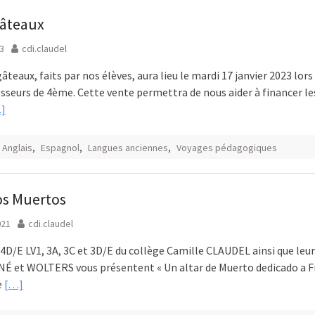
gâteaux
23
cdi.claudel
âteaux, faits par nos élèves, aura lieu le mardi 17 janvier 2023 lors
sseurs de 4ème. Cette vente permettra de nous aider à financer le
]
Anglais
,
Espagnol
,
Langues anciennes
,
Voyages pédagogiques
los Muertos
021
cdi.claudel
4D/E LV1, 3A, 3C et 3D/E du collège Camille CLAUDEL ainsi que leu
 et WOLTERS vous présentent « Un altar de Muerto dedicado a F
e
[…]