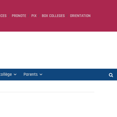
ICES
PRONOTE
PIX
BOX COLLEGES
ORIENTATION
collège
Parents