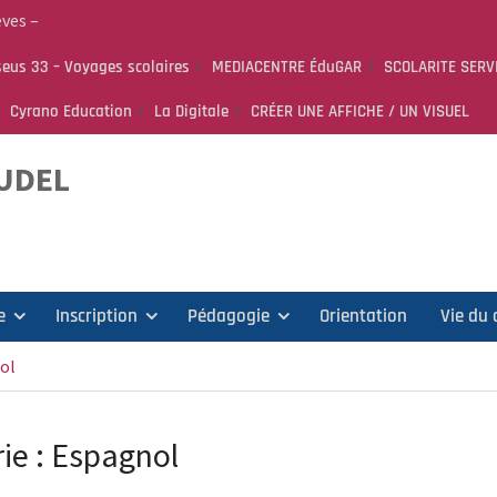
èves –
eus 33 – Voyages scolaires
MEDIACENTRE ÉduGAR
SCOLARITE SERV
Cyrano Education
La Digitale
CRÉER UNE AFFICHE / UN VISUEL
 PEEP &
AUDEL
e
Inscription
Pédagogie
Orientation
Vie du 
ol
ie :
Espagnol