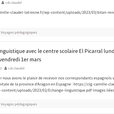
cdi.claudel
amille-claudel-latresne.fr/wp-content/uploads/2023/03/bilan-re
Voyages pédagogiques
nguistique avec le centre scolaire El Picarral lund
 vendredi 1er mars
23
cdi.claudel
er nous avons le plaisir de recevoir nos correspondants espagnols 
itale de la province d’Aragon en Espagne : https://clg-camille-cla
p-content/uploads/2023/02/Echange-linguistique.pdf Images liées
Voyages pédagogiques