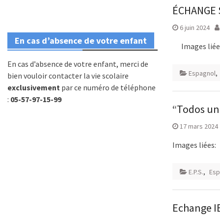
ÉCHANGE S
6 juin 2024
En cas d’absence de votre enfant
Images liée
En cas d’absence de votre enfant, merci de
Espagnol
,
bien vouloir contacter la vie scolaire
exclusivement
par ce numéro de téléphone
:
05-57-97-15-99
“Todos uni
17 mars 2024
Images liées:
E.P.S.
,
Esp
Echange IES