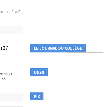
ncontre-1.pdf
i 27
LE JOURNAL DU COLLÈGE
UNSS
venus de
udel-
:
PIX