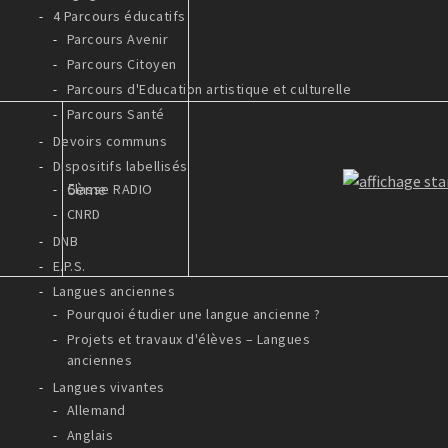
4 Parcours éducatifs
Parcours Avenir
Parcours Citoyen
Parcours d'Education artistique et culturelle
Parcours Santé
Devoirs communs
Dispositifs labellisés
5ème
Classe RADIO
CNRD
DNB
E.P.S.
Langues anciennes
Pourquoi étudier une langue ancienne ?
Projets et travaux d'élèves – Langues
anciennes
Langues vivantes
Allemand
Anglais