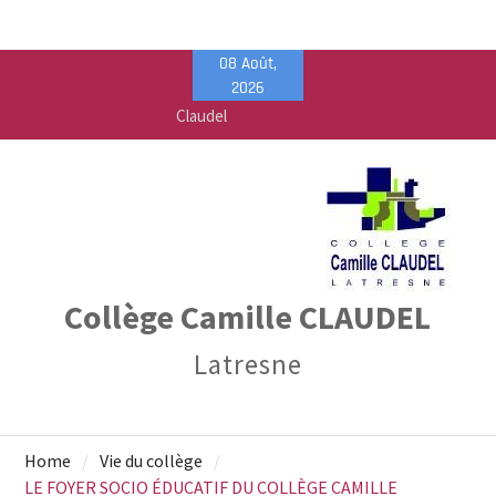
Skip
08 Août,
to
2026
content
Vente de fournitures scolaires – PEEP & Bureau
Vallée
Calendrier de rentrée pour les élèves – Année
scolaire 2026-2027
Liste des fournitures 2026-2027 – Collège Camille
Claudel
Collège Camille CLAUDEL
Latresne
Home
Vie du collège
LE FOYER SOCIO ÉDUCATIF DU COLLÈGE CAMILLE