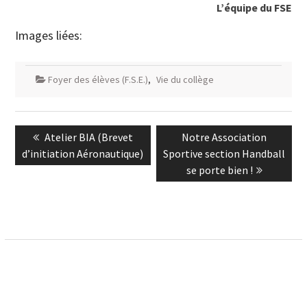
L’équipe du FSE
Images liées:
Foyer des élèves (F.S.E.)
,
Vie du collège
Navigation
Previous
Next
Atelier BIA (Brevet
Notre Association
de
post:
post:
d’initiation Aéronautique)
Sportive section Handball
l’article
se porte bien !