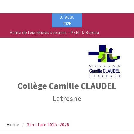
Skip
07 Août,
to
2026
content
Vente de fournitures scolaires – PEEP & Bureau
Vallée
Calendrier de rentrée pour les élèves – Année
scolaire 2026-2027
Liste des fournitures 2026-2027 – Collège Camille
Claudel
Collège Camille CLAUDEL
Latresne
Home
Structure 2025 -2026