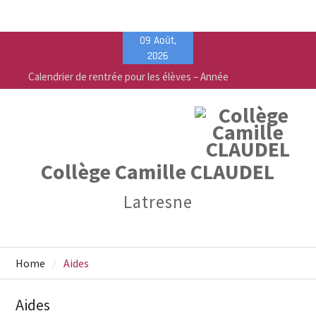
Skip
09 Août,
to
2026
content
Calendrier de rentrée pour les élèves – Année
scolaire 2026-2027
Liste des fournitures 2026-2027 – Collège Camille
Claudel
Vente de fournitures scolaires – PEEP & Bureau
Vallée
Collège Camille CLAUDEL
Latresne
Home
Aides
Aides