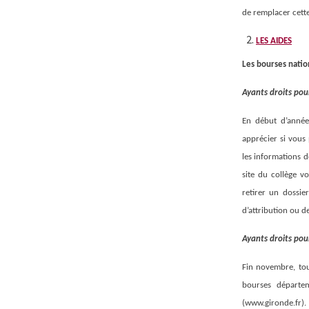
de remplacer cett
LES AIDES
Les bourses natio
Ayants droits pou
En début d’année 
apprécier si vous
les informations d
site du collège v
retirer un dossie
d’attribution ou d
Ayants droits pou
Fin novembre, tou
bourses départem
(www.gironde.fr).