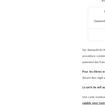
A
(Septem
Sur demande écrit
procédure content
paiement des frai
Pour les élèves e
devant être réglé 
La carte de self 
Une carte nominat
valable pour toute