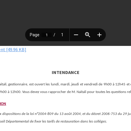
nt [49.96 KB]
INTENDANCE
tali, gestionnaire, est ouvert les lundi, mardi, jeudi et vendredi de 9h00 à 12h45 
9h00 à 12h00. Vous devez vous rapprocher de M. Naitali pour toutes les questions rela
SION
dispositions de la loi n°2004-809 du 13 août 2004, et du décret 2006-753 du 29 jui
eil Départemental de fixer les tarifs de restauration dans les collèges.