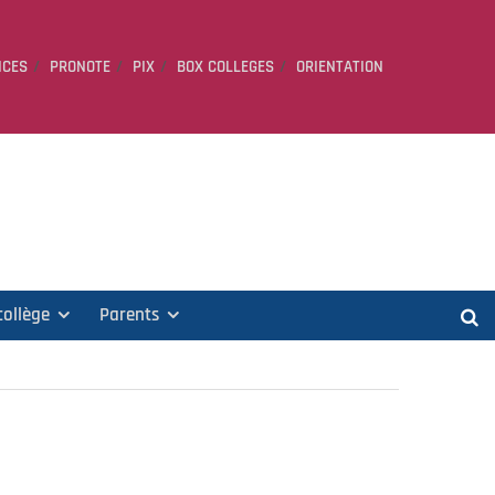
ICES
PRONOTE
PIX
BOX COLLEGES
ORIENTATION
collège
Parents