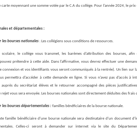
e carte moyennant une somme votée par le C.A du collège. Pour l’année 2024, le prix
nales et départementales :
r les bourses nationales
: Les collégiens sous conditions de ressources.
scolaire, le collège vous transmet, les barèmes d’attribution des bourses, afin
 pouvez prétendre à cette aide. Dans l’affirmative, vous devrez effectuer une demand
e connexion et vos identifiants vous seront communiqués à la rentrée). Un lien sur l
ous permettra d’accéder à cette demande en ligne. Si vous n’avez pas d’accès à in
r auprès du secrétariat élèves et le retourner accompagné des pièces justificatives
e rejet vous sera envoyée. Les bourses nationales sont directement déduites des frais
r les bourses départementales :
familles bénéficiaires de la bourse nationale.
te famille bénéficiaire d’une bourse nationale sera destinataire d’un document d’i
entales. Celles-ci seront à demander sur internet via le site du Départem