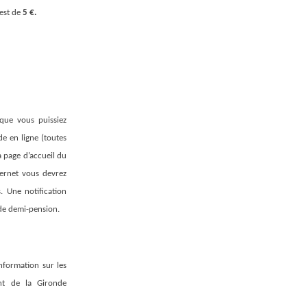
 est de
5 €.
 que vous puissiez
e en ligne (toutes
a page d’accueil du
ternet vous devrez
. Une notification
 de demi-pension.
nformation sur les
ent de la Gironde