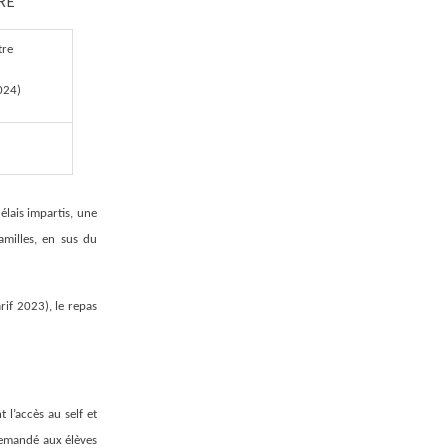
RE
tre
2024)
lais impartis, une
amilles, en sus du
rif 2023), le repas
l’accès au self et
 demandé aux élèves