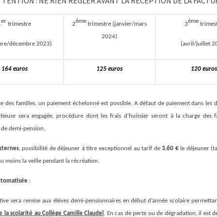
TTENTION : NE RIEN REGLER AVANT LA RECEPTION DE LA FACTU
er
ème
ème
1
trimestre
2
trimestre (janvier/mars
3
trimes
2024)
bre/décembre 2023)
(avril/juillet 
164 euros
125 euros
120 euros
e des familles, un paiement échelonné est possible. A défaut de paiement dans les dé
ieuse sera engagée, procédure dont les frais d’huissier seront à la charge des f
s de demi-pension.
xternes
, possibilité de déjeuner à titre exceptionnel au tarif de
3.60 €
le déjeuner (ta
au moins la veille pendant la récréation.
automatisée
:
ive sera remise aux élèves demi-pensionnaires en début d’année scolaire permettant 
 la scolarité au Collège Camille Claudel
. En cas de perte ou de dégradation, il est