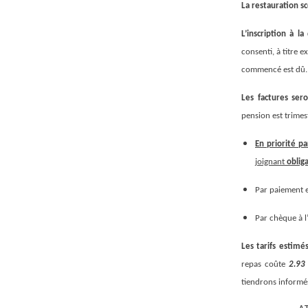
La restauration sc
L’inscription à l
consenti, à titre 
commencé est dû.
Les factures ser
pension est trimest
En priorité 
joignant
oblig
Par paiement e
Par chèque à l
Les tarifs estimé
repas coûte
2.93
tiendrons informés