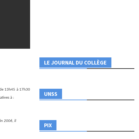
LE JOURNAL DU COLLÈGE
et de 13h45 à 17h30
UNSS
tives à :
n 2006, il
PIX