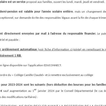
olaire est un service
proposé aux familles, ouvert les lundi, mardi, jeudi et vendredi.
a demi-pension est valable pour l’année scolaire entière
, mais un changement de
exceptionnel, sur demande écrite des responsables légaux avant la fin de chaque trimes
ont directement envoyées par mail à l’adresse du responsable financier.
Le pai
riel et payable :
par prélèvement automatique
(voir fiche d’information ci-jointe) en remplissant le
atoirement 1 RIB
.
n ligne disponible sur l’application EDUCONNECT.
’ordre du « Collège Camille Claudel» et à remettre exclusivement au collège
s pour 2023-2024 sont les suivants (hors déduction des bourses pour les familles
er
 €
sauf augmentation au 1
janvier 2024 par le Conseil Départemental (le cas é
 des modifications tarifaires) :