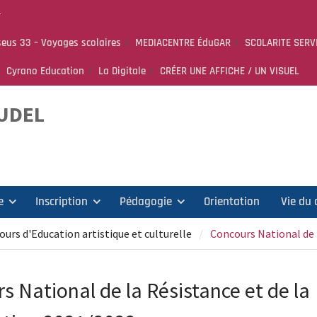
–
eus 33 – Voyages scolaires
MEDIACENTRE ÉduGAR
SCOLARITE SERV
 PEEP &
Cyrano Education
La Digitale
CRÉER UNE AFFICHE / UN VISUEL
èves –
AUDEL
e
Inscription
Pédagogie
Orientation
Vie du 
ours d'Education artistique et culturelle
Concours National de 
s National de la Résistance et de la