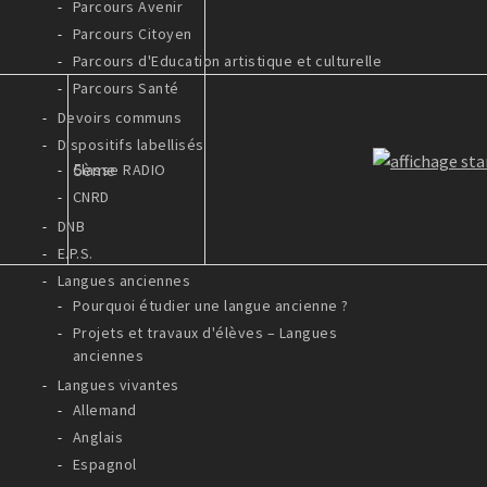
Parcours Avenir
Parcours Citoyen
Parcours d'Education artistique et culturelle
Parcours Santé
Devoirs communs
Dispositifs labellisés
5ème
Classe RADIO
CNRD
DNB
E.P.S.
Langues anciennes
Pourquoi étudier une langue ancienne ?
Projets et travaux d'élèves – Langues
anciennes
Langues vivantes
Allemand
Anglais
Espagnol