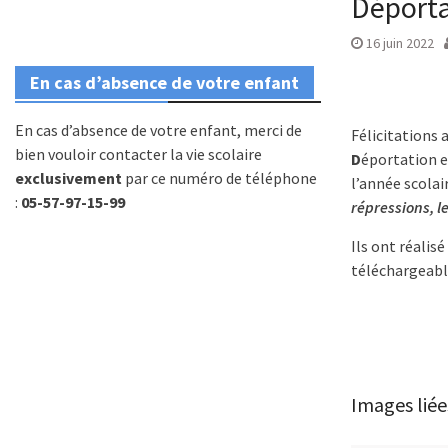
Déporta
16 juin 2022
En cas d’absence de votre enfant
En cas d’absence de votre enfant, merci de
Félicitations 
bien vouloir contacter la vie scolaire
D
éportation e
exclusivement
par ce numéro de téléphone
l’année scolai
:
05-57-97-15-99
répressions, l
Ils ont réalis
téléchargeable
Images liée