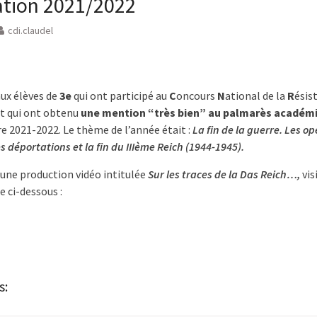
tion 2021/2022
cdi.claudel
aux élèves de
3e
qui ont participé au
C
oncours
N
ational de la
R
ésis
t qui ont obtenu
une mention “très bien” au palmarès académ
re 2021-2022. Le thème de l’année était :
La fin de la guerre. Les op
es déportations et la fin du IIIème Reich (1944-1945).
é une production vidéo intitulée
Sur les traces de la Das Reich…,
vis
 ci-dessous :
s: