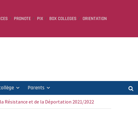
ICES
PRONOTE
PIX
BOX COLLEGES
ORIENTATION
collège
Parents
la Résistance et de la Déportation 2021/2022