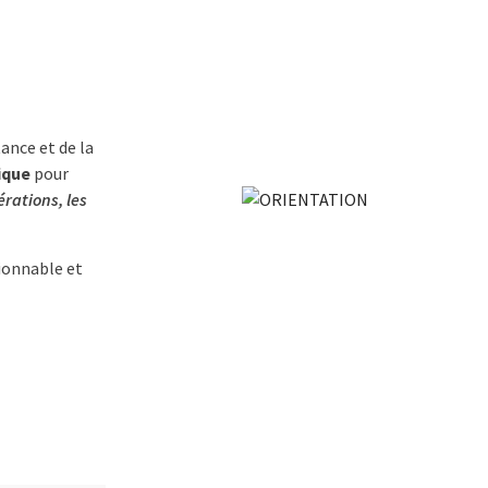
tance et de la
ique
pour
érations, les
ionnable et