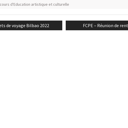
cours d'Education artistique et culturelle
n
ious
Next
ets de voyage Bilbao 2022
FCPE – Réunion de ren
post: