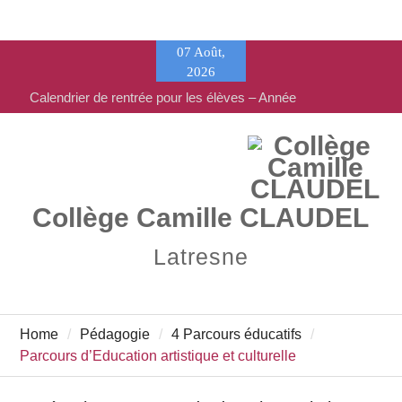
Skip
07 Août,
to
2026
content
Calendrier de rentrée pour les élèves – Année
scolaire 2026-2027
Liste des fournitures 2026-2027 – Collège
Camille Claudel
Vente de fournitures scolaires – PEEP & Bureau
Vallée
Collège Camille CLAUDEL
Latresne
Home
Pédagogie
4 Parcours éducatifs
Parcours d’Education artistique et culturelle