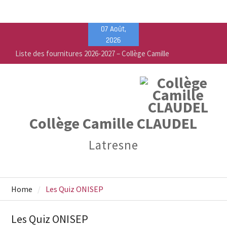
Skip
07 Août,
Liste des fournitures 2026-2027 – Collège Camille
to
2026
Claudel
content
Vente de fournitures scolaires – PEEP & Bureau
Vallée
Calendrier de rentrée pour les élèves – Année
scolaire 2026-2027
Collège Camille CLAUDEL
Latresne
Home
Les Quiz ONISEP
Les Quiz ONISEP