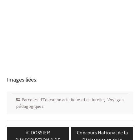
Images liées:
Parcours d'Education artistique et culturelle
,
Voyages
pédagogiques
Navigation
Previous
Next
DOSSIER
Concours National de la
de
post:
post: