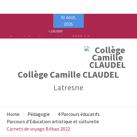
Skip
10 Août,
to
2026
content
Vente de fournitures scolaires – PEEP & Bureau
Vallée
Calendrier de rentrée pour les élèves – Année
scolaire 2026-2027
Liste des fournitures 2026-2027 – Collège Camille
Claudel
Collège Camille CLAUDEL
Latresne
Home
Pédagogie
4 Parcours éducatifs
Parcours d'Education artistique et culturelle
Carnets de voyage Bilbao 2022