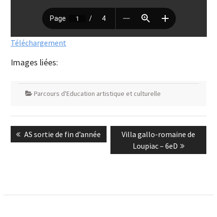
Téléchargement
Images liées:
Parcours d'Education artistique et culturelle
Navigation
Previous
Next
AS sortie de fin d’année
Villa gallo-romaine de
de
post:
post:
Loupiac – 6eD
l’article