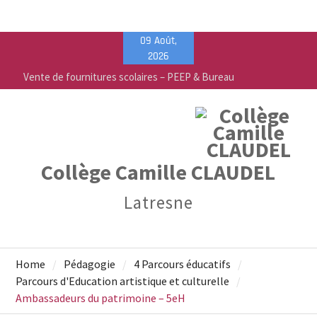
Skip
09 Août,
to
2026
content
Vente de fournitures scolaires – PEEP & Bureau
Vallée
Calendrier de rentrée pour les élèves – Année
scolaire 2026-2027
Liste des fournitures 2026-2027 – Collège Camille
Claudel
Collège Camille CLAUDEL
Latresne
Home
Pédagogie
4 Parcours éducatifs
Parcours d'Education artistique et culturelle
Ambassadeurs du patrimoine – 5eH