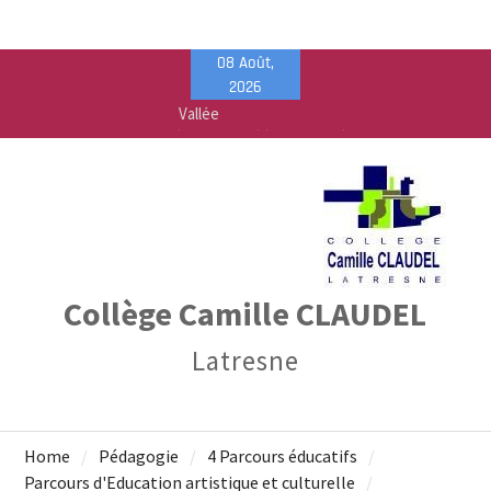
Skip
08 Août,
to
2026
content
Calendrier de rentrée pour les élèves – Année
scolaire 2026-2027
Liste des fournitures 2026-2027 – Collège Camille
Claudel
Vente de fournitures scolaires – PEEP & Bureau
Vallée
Collège Camille CLAUDEL
Latresne
Home
Pédagogie
4 Parcours éducatifs
Parcours d'Education artistique et culturelle