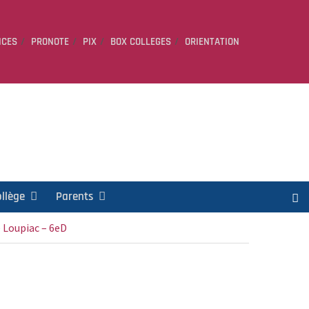
ICES
PRONOTE
PIX
BOX COLLEGES
ORIENTATION
ollège
Parents
e Loupiac – 6eD