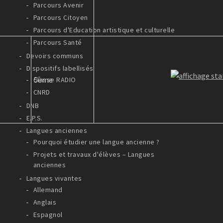
Parcours Avenir
Parcours Citoyen
Parcours d'Education artistique et culturelle
Parcours Santé
Devoirs communs
Dispositifs labellisés
5ème
Classe RADIO
CNRD
DNB
E.P.S.
Langues anciennes
Pourquoi étudier une langue ancienne ?
Projets et travaux d'élèves – Langues
anciennes
Langues vivantes
Allemand
Anglais
Espagnol