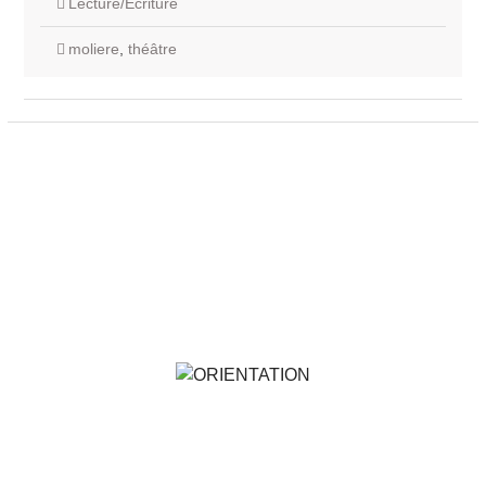
Lecture/Ecriture
moliere
,
théâtre