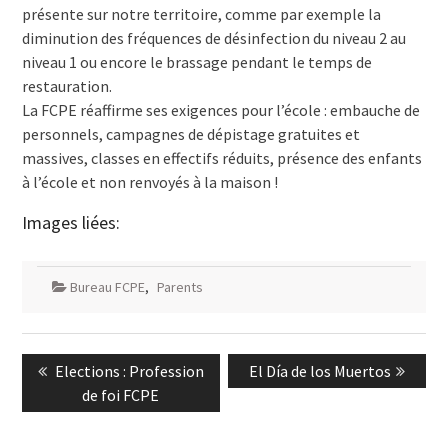
présente sur notre territoire, comme par exemple la
diminution des fréquences de désinfection du niveau 2 au
niveau 1 ou encore le brassage pendant le temps de
restauration.
La FCPE réaffirme ses exigences pour l’école : embauche de
personnels, campagnes de dépistage gratuites et
massives, classes en effectifs réduits, présence des enfants
à l’école et non renvoyés à la maison !
Images liées:
Bureau FCPE
,
Parents
Navigation
Previous
Next
Elections : Profession
El Día de los Muertos
de
post:
post:
de foi FCPE
l’article