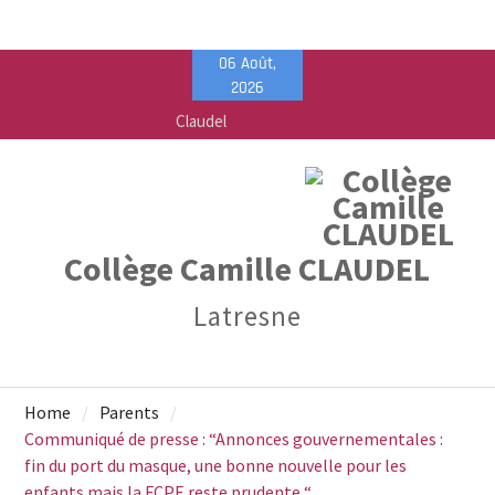
Skip
06 Août,
to
2026
content
Vente de fournitures scolaires – PEEP & Bureau
Vallée
Calendrier de rentrée pour les élèves – Année
scolaire 2026-2027
Liste des fournitures 2026-2027 – Collège Camille
Claudel
Collège Camille CLAUDEL
Latresne
Home
Parents
Communiqué de presse : “Annonces gouvernementales :
fin du port du masque, une bonne nouvelle pour les
enfants mais la FCPE reste prudente “