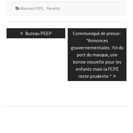
Bureau FCPE
,
Parents
Navigation
Previous
Next
Bureau PEEP
Communiqué de presse :
de
post:
post:
“Annonces
l’article
gouvernementales : fin du
port du masque, une
bonne nouvelle pour les
enfants mais la FCPE
reste prudente “