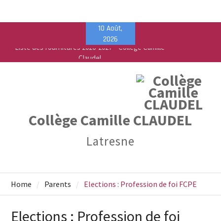
Skip
10 Août,
to
2026
content
Vente de fournitures scolaires – PEEP & Bureau
Vallée
Calendrier de rentrée pour les élèves – Année
scolaire 2026-2027
Collège Camille CLAUDEL
Latresne
Home
Parents
Elections : Profession de foi FCPE
Elections : Profession de foi