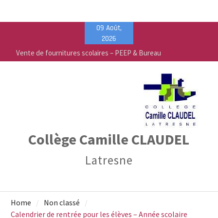
Skip
09 Août,
to
2026
content
Vente de fournitures scolaires – PEEP & Bureau
Vallée
Calendrier de rentrée pour les élèves – Année
scolaire 2026-2027
Liste des fournitures 2026-2027 – Collège Camille
Claudel
Collège Camille CLAUDEL
Latresne
Home
Non classé
Calendrier de rentrée pour les élèves – Année scolaire