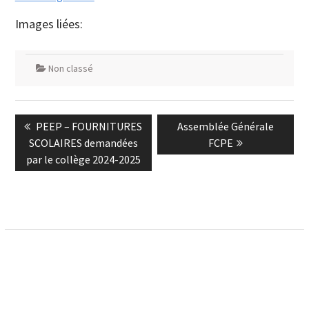
Images liées:
Non classé
Navigation
Previous
Next
PEEP – FOURNITURES
Assemblée Générale
de
post:
post:
SCOLAIRES demandées
FCPE
l’article
par le collège 2024-2025