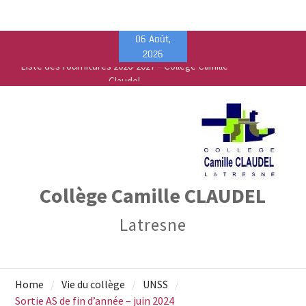
Skip
06 Août,
to
2026
content
Vente de fournitures scolaires – PEEP & Bureau
Vallée
Calendrier de rentrée pour les élèves – Année
scolaire 2026-2027
Liste des fournitures 2026-2027 – Collège Camille
Claudel
Collège Camille CLAUDEL
Latresne
Home
Vie du collège
UNSS
Sortie AS de fin d’année – juin 2024