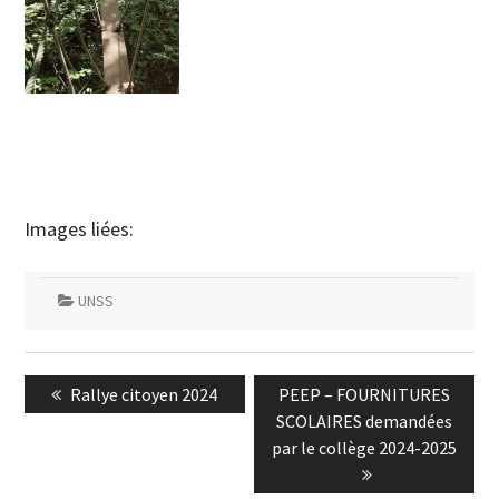
Images liées:
UNSS
Navigation
Previous
Next
Rallye citoyen 2024
PEEP – FOURNITURES
de
post:
post:
SCOLAIRES demandées
l’article
par le collège 2024-2025