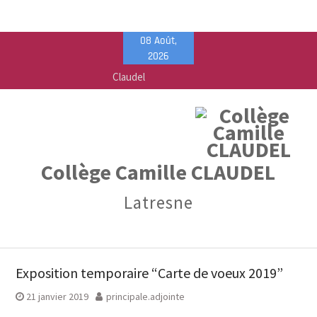
Skip
08 Août,
to
2026
content
Vente de fournitures scolaires – PEEP & Bureau
Vallée
Calendrier de rentrée pour les élèves – Année
scolaire 2026-2027
Liste des fournitures 2026-2027 – Collège Camille
Claudel
Collège Camille CLAUDEL
Latresne
Exposition temporaire “Carte de voeux 2019”
21 janvier 2019
principale.adjointe