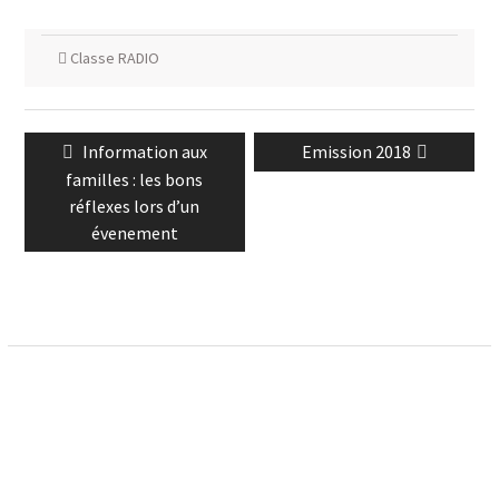
Classe RADIO
Navigation
Previous
Next
Information aux
Emission 2018
de
post:
post:
familles : les bons
l’article
réflexes lors d’un
évenement