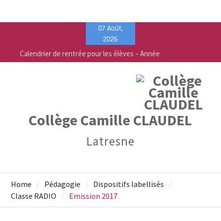
Skip
07 Août,
to
2026
content
Calendrier de rentrée pour les élèves – Année
scolaire 2026-2027
Liste des fournitures 2026-2027 – Collège Camille
Claudel
Vente de fournitures scolaires – PEEP & Bureau
Vallée
Collège Camille CLAUDEL
Latresne
Home
Pédagogie
Dispositifs labellisés
Classe RADIO
Emission 2017