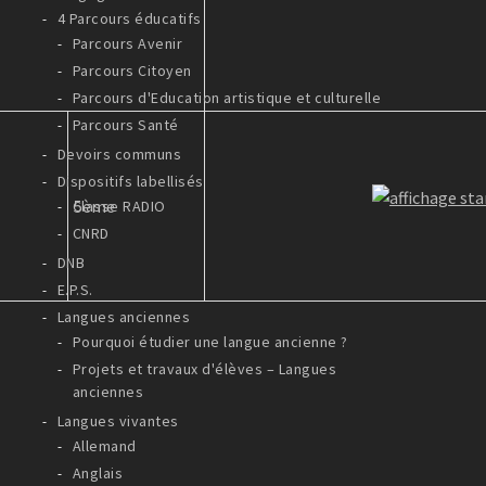
4 Parcours éducatifs
Parcours Avenir
Parcours Citoyen
Parcours d'Education artistique et culturelle
Parcours Santé
Devoirs communs
Dispositifs labellisés
5ème
Classe RADIO
CNRD
DNB
E.P.S.
Langues anciennes
Pourquoi étudier une langue ancienne ?
Projets et travaux d'élèves – Langues
anciennes
Langues vivantes
Allemand
Anglais