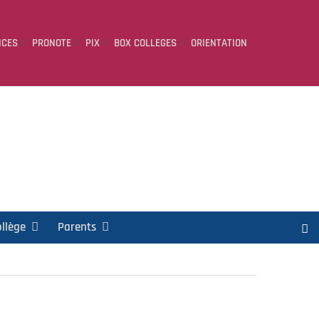
ICES
PRONOTE
PIX
BOX COLLEGES
ORIENTATION
ollège
Parents