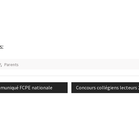
s:
P
,
Parents
n
ious
Next
muniqué FCPE nationale
Concours collégiens lecteurs
:
post: