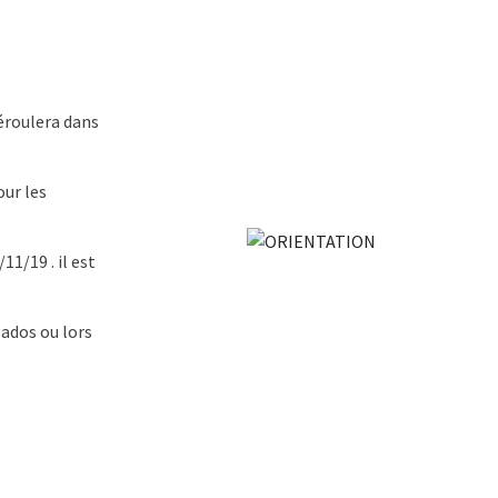
déroulera dans
ur les
1/19 . il est
 ados ou lors