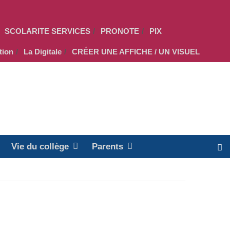
SCOLARITE SERVICES
PRONOTE
PIX
tion
La Digitale
CRÉER UNE AFFICHE / UN VISUEL
Vie du collège
Parents