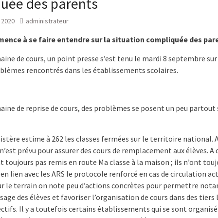
uée des parents
 2020
administrateur
ence à se faire entendre sur la situation compliquée des par
ine de cours, un point presse s’est tenu le mardi 8 septembre sur 
lèmes rencontrés dans les établissements scolaires.
ine de reprise de cours, des problèmes se posent un peu partout 
inistère estime à 262 les classes fermées sur le territoire national. 
 n’est prévu pour assurer des cours de remplacement aux élèves. A ce
t toujours pas remis en route Ma classe à la maison ; ils n’ont tou
 en lien avec les ARS le protocole renforcé en cas de circulation acti
 sur le terrain on note peu d’actions concrètes pour permettre no
ssage des élèves et favoriser l’organisation de cours dans des tiers 
ectifs. Il y a toutefois certains établissements qui se sont organisé