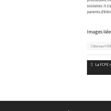
scolaires. Il 
parents d’élèv
Images liée
Bureau FCP
Navigatio
Previous
La FCPE 
de
post:
l’article