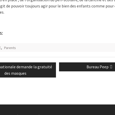
s’agit de pouvoir toujours agir pour le bien des enfants comme pour 
es.
s:
E
,
Parents
n
Next
nationale demande la gratuité
Bureau Peep
post:
des masques