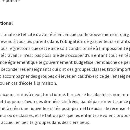
e répondre.
tional
ationale se félicite d’avoir été entendue par le Gouvernement qui g
evenu à tous les parents dans l’obligation de garder leurs enfants
ous regrettons que cette aide soit conditionnée à l’impossibilité 
létravail : il n’est pas possible de s’occuper d’un enfant tout en tél
nde également que le gouvernement budgétise l’embauche de pe
r seconder les enseignants qui ont des groupes classes trop imp
t accompagner des groupes d’élèves en cas d’exercice de l’enseig
 ou en cas d’école à la maison.
pacours, remis à neuf, fonctionne. Il recense les absences non re
et toujours d’avoir des données chiffrées, par département, sur c
hit à créer une nouvelle entrée pour permettre aussi de recenser 
ts ou de classes, et le fait ou pas que les enfants se voient propos
 accueil en petits groupes dans des tiers lieux.