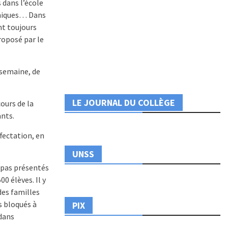
 dans l’école
 uniques… Dans
nt toujours
roposé par le
 semaine, de
LE JOURNAL DU COLLÈGE
ours de la
ants.
fectation, en
UNSS
t pas présentés
00 élèves. Il y
des familles
s bloqués à
PIX
 dans