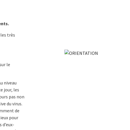
ents.
les très
sur le
Au niveau
 jour, les
jours pas non
ve du virus.
tamment de
lieux pour
s d’eux-