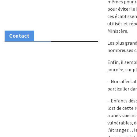
mêmes pour rép
pour éviter le
ces établissem
utilisés et ré
Ministère.
Contact
Les plus grand
nombreuses ca
Enfin, il semb
journée, sur p
– Non affecta
particulier dan
– Enfants désc
lors de cette r
a une vraie in
vulnérables, d
l’étranger… le