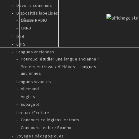
Devoirs communs
Dispositifs labellisés
5ème
Classe RADIO
CNRD
DNB
E.P.S.
Langues anciennes
Pourquoi étudier une langue ancienne ?
Projets et travaux d'élèves – Langues
anciennes
Langues vivantes
Allemand
Anglais
Espagnol
Lecture/Ecriture
Concours collégiens lecteurs
Concours Lecture Sixième
Voyages pédagogiques