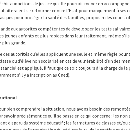
léchit aux actions de justice qu’elle pourrait mener en accompagn
souhaiteraient se retourner contre l’Etat pour manquement à ses 
asques pour protéger la santé des familles, proposer des cours à 
ande aux autorités compétentes de développer les tests salivaire
les jeunes enfants et plus rapides dans leur traitement, même s’il
 plus grande.
e des autorités qu’elles appliquent une seule et même règle pour 
lasse ou d’élève non scolarisé en cas de vulnérabilité d’un des me
distanciel est appliqué, il faut que ce soit toujours à la charge de la
mment s’il y a inscription au Cned).
national
pour bien comprendre la situation, nous avons besoin des remonté
ur savoir précisément ce qu’il se passe en ce qui concerne : les non 
ant disparu du système éducatif ; les fermetures de classes et/ou d
 en place ; de l’organisation du péri-scolaire, de la cantine et des