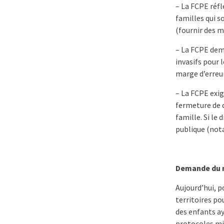
– La FCPE réf
familles qui 
(fournir des m
– La FCPE dem
invasifs pour 
marge d’erreur
– La FCPE exig
fermeture de c
famille. Si le 
publique (nota
Demande du 
Aujourd’hui, 
territoires po
des enfants ay
protocoles mis