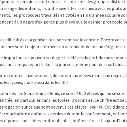
ondre à certaines contraintes : ils ont créé des groupes distincts
 brassage des enfants, ils ont rouvert les cantines avec des plats
ents, les protocoles travaillés et votés en fin d’année scolaire so
pondent à un degré d’exigence plus élevé que le dernier protocole p
es difficultés d’organisations portent sur la cantine. Encore cette
ntines sont toujours fermées en attendant de mieux s’organiser.
le important de pouvoir soulager les élèves du port du masque au c
lusieurs temps répartis dans la journée, même pour de courts inst
tion : comme chaque année, de nombreux élèves n’ont pas reçu d’af
s les lycées, mais aussi dans les Ulis.
olarisés : en Seine-Saint-Denis, ce sont 4 000 élèves qui ne se son
entrée, en particulier dans les lycées. D’ordinaire, ce chiffre est de 5
terrogation sur ce que sont devenus ces élèves : peur du Covid dans 
éscolarisation d’enfants « perdus » durant le confinement, enfant
s réponses possibles sont multiples, le Ministère est aujourd’hui