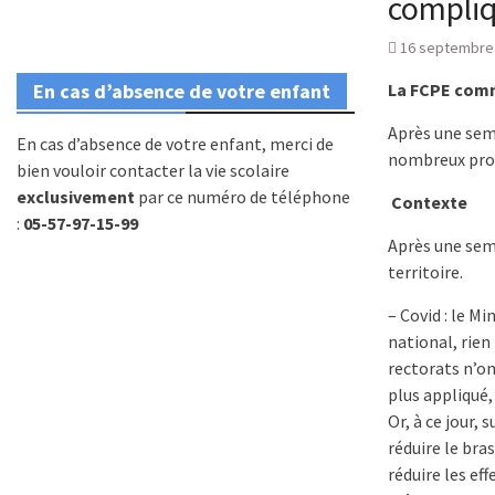
compliq
16 septembre
En cas d’absence de votre enfant
La FCPE comm
Après une sema
En cas d’absence de votre enfant, merci de
nombreux prob
bien vouloir contacter la vie scolaire
exclusivement
par ce numéro de téléphone
Contexte
:
05-57-97-15-99
Après une sema
territoire.
– Covid : le M
national, rien
rectorats n’on
plus appliqué,
Or, à ce jour,
réduire le bra
réduire les eff