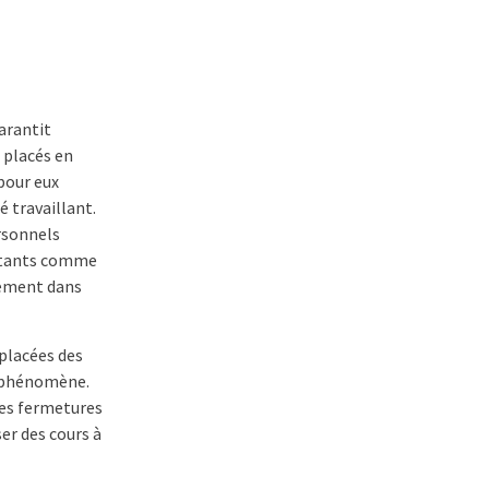
arantit
 placés en
pour eux
é travaillant.
rsonnels
ortants comme
nement dans
mplacées des
e phénomène.
les fermetures
er des cours à