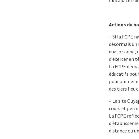
l’incapacité d
Actions du na
– Si la FCPE n
désormais un r
quatorzaine, n
d’exercer en té
La FCPE dema
éducatifs pou
pour animer e
des tiers lieux
– Le site Ouya
cours et perm
La FCPE réfléc
d’établissemen
distance ou un