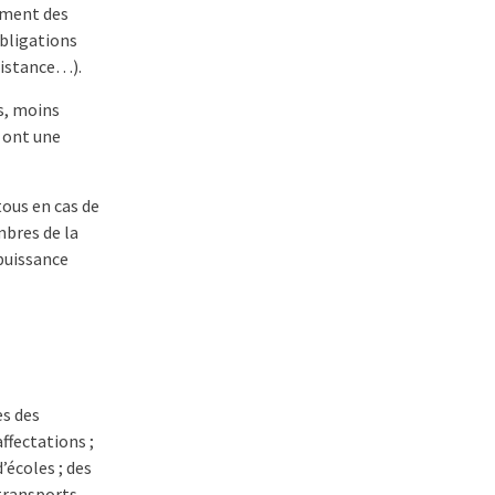
ement des
obligations
distance…).
s, moins
s ont une
tous en cas de
mbres de la
 puissance
es des
affectations ;
’écoles ; des
 transports