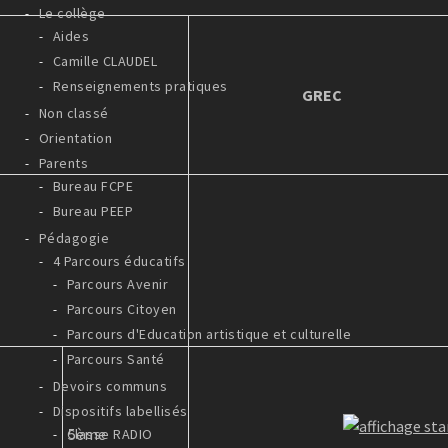
Le collège
Aides
Camille CLAUDEL
Renseignements pratiques
GREC
Non classé
Orientation
Parents
Bureau FCPE
Bureau PEEP
Pédagogie
4 Parcours éducatifs
Parcours Avenir
Parcours Citoyen
Parcours d'Education artistique et culturelle
Parcours Santé
Devoirs communs
Dispositifs labellisés
5ème
Classe RADIO