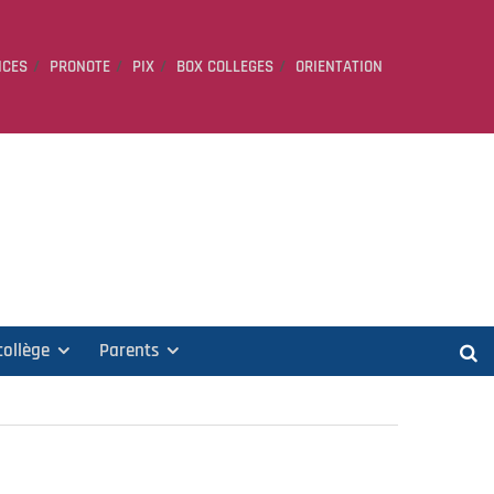
ICES
PRONOTE
PIX
BOX COLLEGES
ORIENTATION
collège
Parents