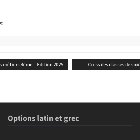
s:
é
n
Next
 métiers 4ème – Edition 2025
Cross des classes de six
post:
Options latin et grec