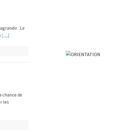
 agrandir Le
a
[…]
la chance de
r les