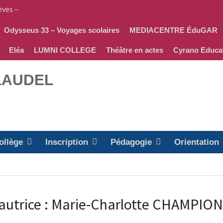
èves –
Odysseus 33 – Voyages scolaires
MEDIACENTRE ÉduGAR
–
Eléa
LUMNI COLLEGE
Théâtre en actes
Cyrano Educa
 PEEP &
CLAUDEL
ollège
Inscription
Pédagogie
Orientation
autrice :
Marie-Charlotte CHAMPION