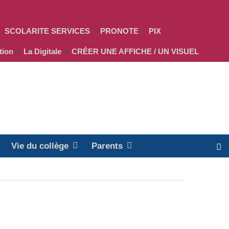
SCOLARITE SERVICES
PRONOTE
PIX
tion
La Digitale
CRÉER UNE AFFICHE / UN VISUEL
Vie du collège
Parents