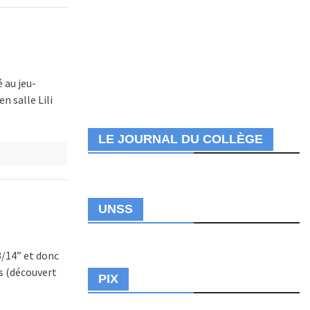
é au jeu-
n salle Lili
LE JOURNAL DU COLLÈGE
UNSS
3/14” et donc
s (découvert
PIX