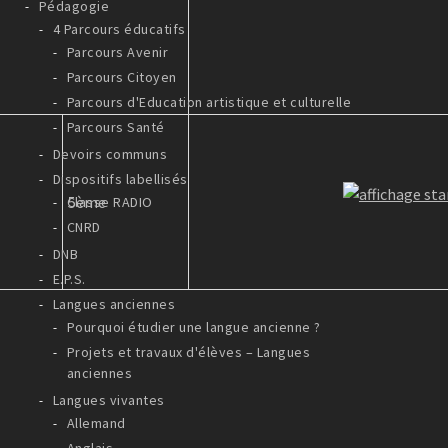
Pédagogie
4 Parcours éducatifs
Parcours Avenir
Parcours Citoyen
Parcours d'Education artistique et culturelle
Parcours Santé
Devoirs communs
Dispositifs labellisés
5ème
Classe RADIO
CNRD
DNB
E.P.S.
Langues anciennes
Pourquoi étudier une langue ancienne ?
Projets et travaux d'élèves – Langues
anciennes
Langues vivantes
Allemand