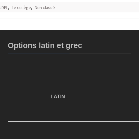
AUDEL
,
Le collège
,
Non classé
Options latin et grec
LATIN