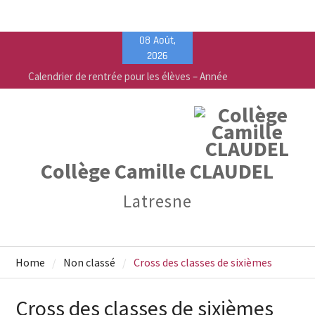
Skip
08 Août,
to
2026
content
Calendrier de rentrée pour les élèves – Année
scolaire 2026-2027
Liste des fournitures 2026-2027 – Collège Camille
Claudel
Vente de fournitures scolaires – PEEP & Bureau
Vallée
Collège Camille CLAUDEL
Latresne
Home
Non classé
Cross des classes de sixièmes
Cross des classes de sixièmes