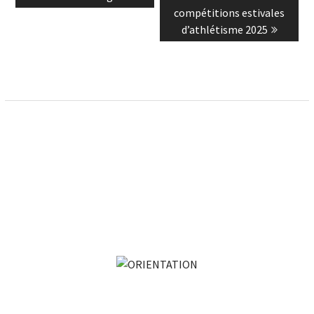
de
post:
post:
compétitions estivales
l’article
d’athlétisme 2025