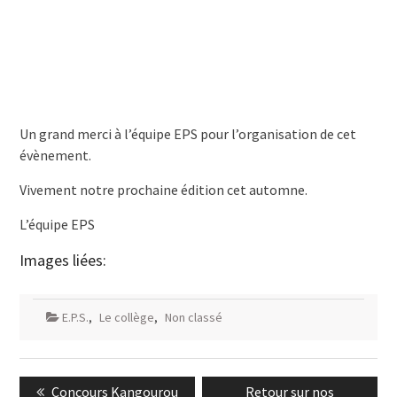
Un grand merci à l’équipe EPS pour l’organisation de cet
évènement.
Vivement notre prochaine édition cet automne.
L’équipe EPS
Images liées:
E.P.S.
,
Le collège
,
Non classé
Navigation
Previous
Next
Concours Kangourou
Retour sur nos