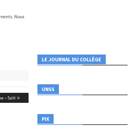
nements. Nous
LE JOURNAL DU COLLÈGE
UNSS
ne – 5eH
PIX