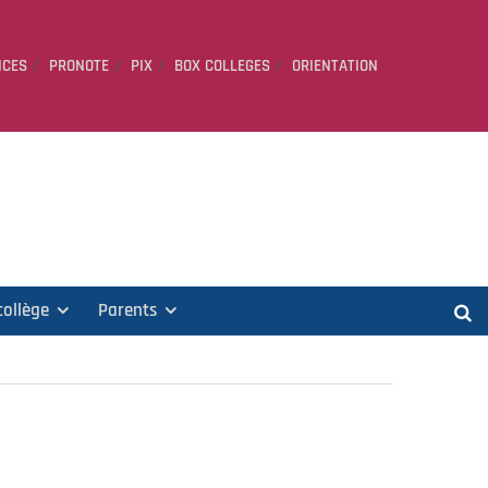
ICES
PRONOTE
PIX
BOX COLLEGES
ORIENTATION
collège
Parents