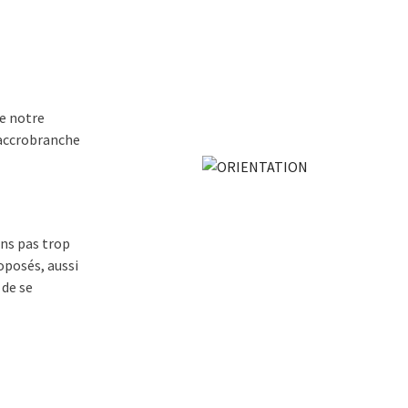
de notre
e accrobranche
ons pas trop
oposés, aussi
 de se