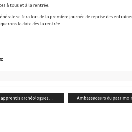
s à tous et à la rentrée.
nérale se fera lors de la première journée de reprise des entrai
uerons la date dès la rentrée
s:
n
us
Next
, apprentis archéologues…
Ambassadeurs du patrimoi
post: