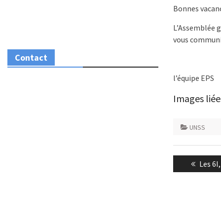
Bonnes vacance
L’Assemblée gé
vous communiq
Contact
l’équipe EPS
Images liée
UNSS
Navigatio
Previo
Les 6I
de
post:
l’article