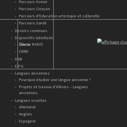
Parcours Avenir
Parcours Citoyen
Parcours d'Education artistique et culturelle
Parcours Santé
Devoirs communs
Dispositifs labellisés
5ème
Classe RADIO
CNRD
DNB
E.P.S.
Langues anciennes
Pourquoi étudier une langue ancienne ?
Projets et travaux d'élèves – Langues
anciennes
Langues vivantes
Allemand
Anglais
Espagnol