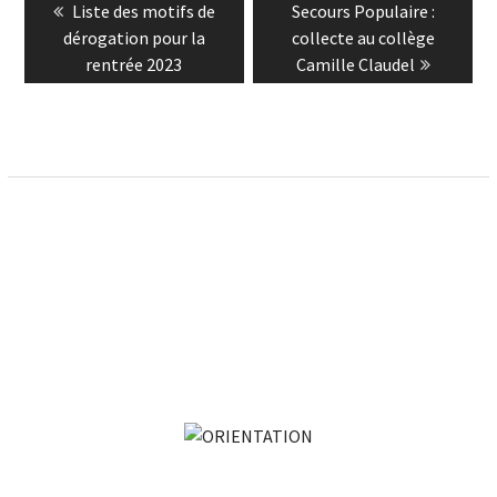
Previous
Next
Liste des motifs de
Secours Populaire :
de
post:
post:
dérogation pour la
collecte au collège
l’article
rentrée 2023
Camille Claudel