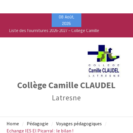
Skip
08 Août,
Liste des fournitures 2026-2027 – Collège Camille
to
2026
Claudel
content
Vente de fournitures scolaires – PEEP & Bureau
Vallée
Calendrier de rentrée pour les élèves – Année
scolaire 2026-2027
Collège Camille CLAUDEL
Latresne
Home
Pédagogie
Voyages pédagogiques
Echange IES El Picarral : le bilan !