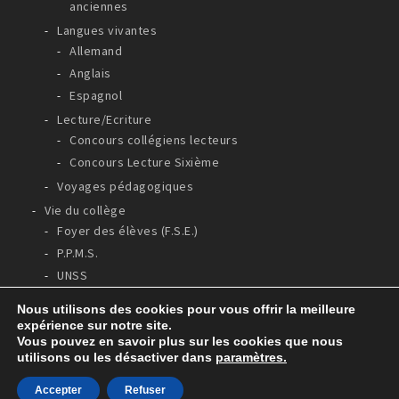
anciennes
Langues vivantes
Allemand
Anglais
Espagnol
Lecture/Ecriture
Concours collégiens lecteurs
Concours Lecture Sixième
Voyages pédagogiques
Vie du collège
Foyer des élèves (F.S.E.)
P.P.M.S.
UNSS
Nous utilisons des cookies pour vous offrir la meilleure
expérience sur notre site.
Vous pouvez en savoir plus sur les cookies que nous
Mentions légales
Crédits photos
Se connecter
utilisons ou les désactiver dans
paramètres.
Feuille de route
Accepter
Refuser
Magazine Plus by
WEN Themes