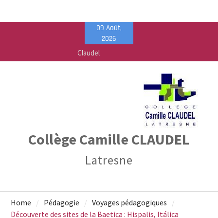
Skip
09 Août,
to
2026
content
Vente de fournitures scolaires – PEEP & Bureau
Vallée
Calendrier de rentrée pour les élèves – Année
scolaire 2026-2027
Liste des fournitures 2026-2027 – Collège Camille
Claudel
Collège Camille CLAUDEL
Latresne
Home
Pédagogie
Voyages pédagogiques
Découverte des sites de la Baetica : Hispalis, Itálica