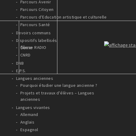
Parcours Avenir
Parcours Citoyen
Parcours d'Education artistique et culturelle
Parcours Santé
Devoirs communs
Dispositifs labellisés
5ème
Classe RADIO
CNRD
DNB
E.P.S.
Langues anciennes
Pourquoi étudier une langue ancienne ?
Projets et travaux d'élèves – Langues
anciennes
Langues vivantes
Allemand
Anglais
Espagnol