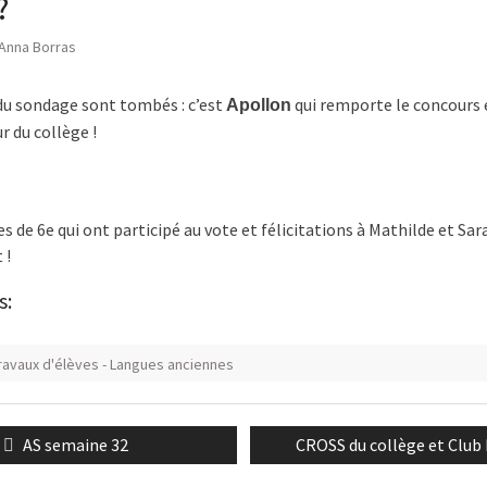
?
Anna Borras
 du sondage sont tombés : c’est
qui remporte le concours e
Apollon
r du collège !
es de 6e qui ont participé au vote et félicitations à Mathilde et Sa
 !
s:
travaux d'élèves - Langues anciennes
n
Previous
Next
AS semaine 32
CROSS du collège et Club
post:
post: