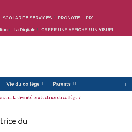
SCOLARITE SERVICES
PRONOTE
PIX
tion
La Digitale
CRÉER UNE AFFICHE / UN VISUEL
Vie du collège
Parents
ui sera la divinité protectrice du collège ?
ctrice du