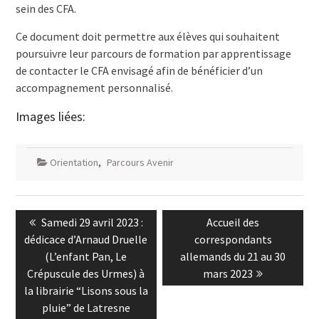
sein des CFA.
Ce document doit permettre aux élèves qui souhaitent
poursuivre leur parcours de formation par apprentissage
de contacter le CFA envisagé afin de bénéficier d’un
accompagnement personnalisé.
Images liées:
Orientation
,
Parcours Avenir
Navigation
Previous
Next
Samedi 29 avril 2023 :
Accueil des
de
post:
post:
dédicace d’Arnaud Druelle
correspondants
l’article
(L’enfant Pan, Le
allemands du 21 au 30
Crépuscule des Urmes) à
mars 2023
la librairie “Lisons sous la
pluie” de Latresne