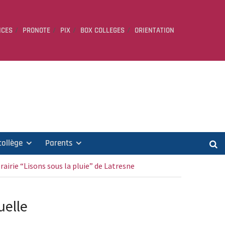
ICES
PRONOTE
PIX
BOX COLLEGES
ORIENTATION
collège
Parents
rairie “Lisons sous la pluie” de Latresne
uelle