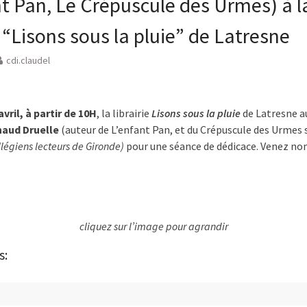
nt Pan, Le Crépuscule des Urmes) à l
e “Lisons sous la pluie” de Latresne
cdi.claudel
vril, à partir de 10H
, la librairie
Lisons sous la pluie
de Latresne au
naud Druelle
(auteur de L’enfant Pan, et du Crépuscule des Urmes
llégiens lecteurs de Gironde)
pour une séance de dédicace. Venez no
cliquez sur l’image pour agrandir
s:
é