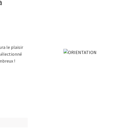
a
ra le plaisir
 sélectionné
mbreux !