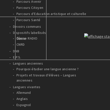
Parcours Avenir
Parcours Citoyen
Parcours d'Education artistique et culturelle
Parcours Santé
Devoirs communs
Dispositifs labellisés
5ème
Classe RADIO
CNRD
DNB
E.P.S.
Langues anciennes
Pourquoi étudier une langue ancienne ?
Projets et travaux d'élèves – Langues
anciennes
Langues vivantes
Allemand
Anglais
Espagnol