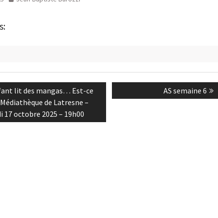
s:
n
s
Next
ant lit des mangas… Est-ce
AS semaine 6
post:
– Médiathèque de Latresne –
i 17 octobre 2025 – 19h00