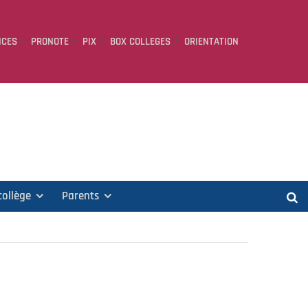
ICES
PRONOTE
PIX
BOX COLLEGES
ORIENTATION
collège
Parents