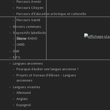
Parcours Avenir
Parcours Citoyen
Parcours d'Education artistique et culturelle
Parcours Santé
Devoirs communs
Dispositifs labellisés
5ème
Classe RADIO
CNRD
DNB
E.P.S.
Langues anciennes
Pourquoi étudier une langue ancienne ?
Projets et travaux d'élèves – Langues
anciennes
Langues vivantes
Allemand
Anglais
Espagnol