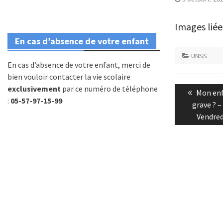
Images liée
En cas d’absence de votre enfant
UNSS
En cas d’absence de votre enfant, merci de
bien vouloir contacter la vie scolaire
Navigatio
exclusivement
par ce numéro de téléphone
Previou
Mon enf
de
:
05-57-97-15-99
post:
grave ? 
l’article
Vendred