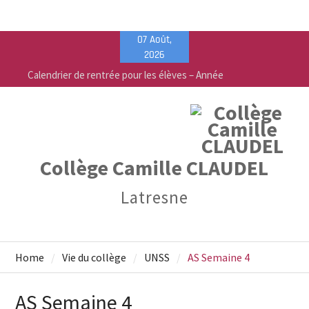
Skip
07 Août,
to
2026
content
Calendrier de rentrée pour les élèves – Année
scolaire 2026-2027
Liste des fournitures 2026-2027 – Collège Camille
Claudel
Vente de fournitures scolaires – PEEP & Bureau
Vallée
Collège Camille CLAUDEL
Latresne
Home
Vie du collège
UNSS
AS Semaine 4
AS Semaine 4