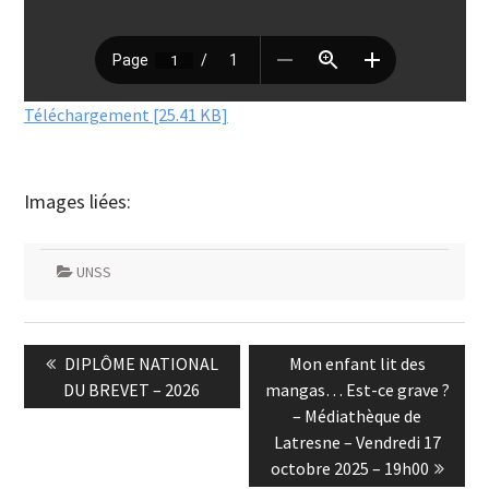
Téléchargement [25.41 KB]
Images liées:
UNSS
Navigation
Previous
Next
DIPLÔME NATIONAL
Mon enfant lit des
de
post:
post:
DU BREVET – 2026
mangas… Est-ce grave ?
l’article
– Médiathèque de
Latresne – Vendredi 17
octobre 2025 – 19h00