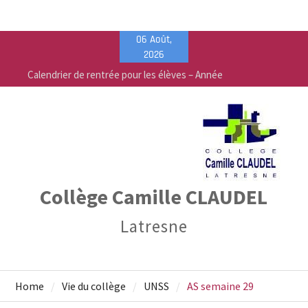
Skip
06 Août,
to
2026
content
Calendrier de rentrée pour les élèves – Année
scolaire 2026-2027
Liste des fournitures 2026-2027 – Collège Camille
Claudel
Vente de fournitures scolaires – PEEP & Bureau
Vallée
Collège Camille CLAUDEL
Latresne
Home
Vie du collège
UNSS
AS semaine 29