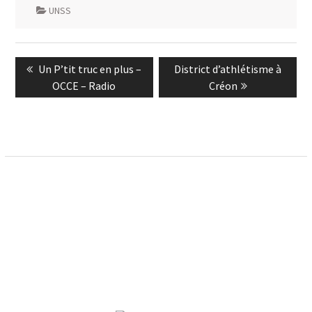
UNSS
Navigation
Previous
Next
Un P’tit truc en plus –
District d’athlétisme à
de
post:
post:
OCCE – Radio
Créon
l’article