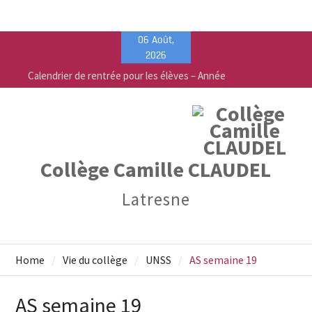
Skip
06 Août,
to
2026
content
Calendrier de rentrée pour les élèves – Année
scolaire 2026-2027
Liste des fournitures 2026-2027 – Collège Camille
Claudel
Vente de fournitures scolaires – PEEP & Bureau
Vallée
Collège Camille CLAUDEL
Latresne
Home
Vie du collège
UNSS
AS semaine 19
AS semaine 19