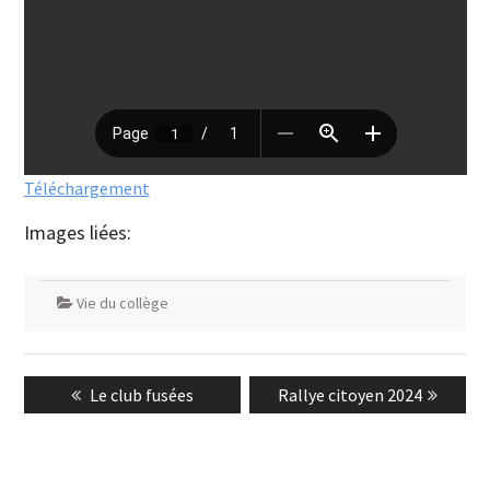
Téléchargement
Images liées:
Vie du collège
Navigation
Previous
Next
Le club fusées
Rallye citoyen 2024
de
post:
post:
l’article