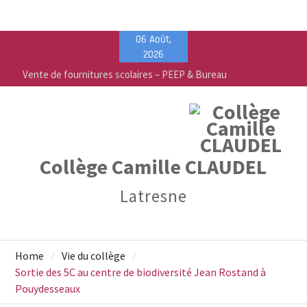
Skip
06 Août,
to
2026
content
Vente de fournitures scolaires – PEEP & Bureau
Vallée
Calendrier de rentrée pour les élèves – Année
scolaire 2026-2027
Liste des fournitures 2026-2027 – Collège Camille
Claudel
Collège Camille CLAUDEL
Latresne
Home
Vie du collège
Sortie des 5C au centre de biodiversité Jean Rostand à
Pouydesseaux