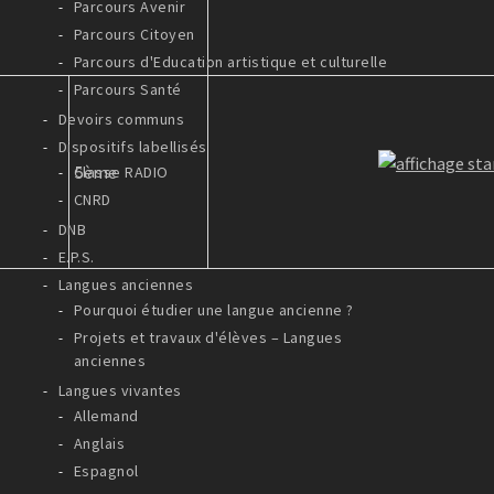
Parcours Avenir
Parcours Citoyen
Parcours d'Education artistique et culturelle
Parcours Santé
Devoirs communs
Dispositifs labellisés
5ème
Classe RADIO
CNRD
DNB
E.P.S.
Langues anciennes
Pourquoi étudier une langue ancienne ?
Projets et travaux d'élèves – Langues
anciennes
Langues vivantes
Allemand
Anglais
Espagnol