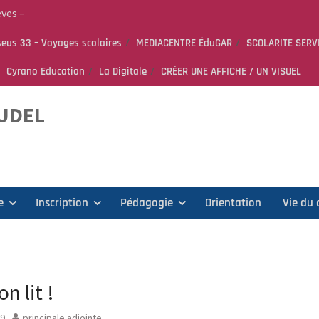
èves –
eus 33 – Voyages scolaires
MEDIACENTRE ÉduGAR
SCOLARITE SERV
Cyrano Education
La Digitale
CRÉER UNE AFFICHE / UN VISUEL
 PEEP &
AUDEL
e
Inscription
Pédagogie
Orientation
Vie du 
on lit !
19
principale.adjointe