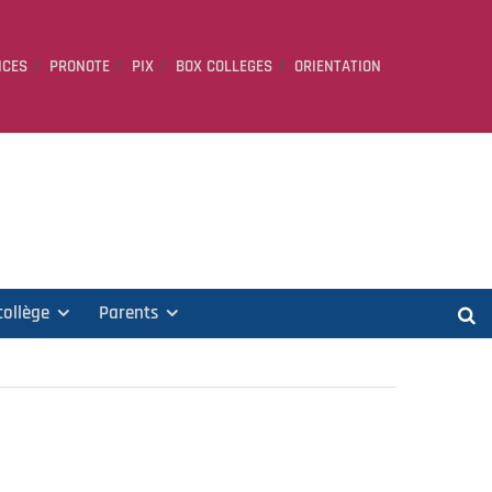
ICES
PRONOTE
PIX
BOX COLLEGES
ORIENTATION
collège
Parents