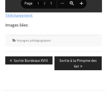
Téléchargement
Images liées:
Voyages pédagogiques
Navigation
Previous
Next
Sortie Bordeaux XVIII
Sortie à la Pimpine des
de
post:
post:
6eI
l’article