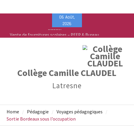
Skip
06 Août,
to
2026
content
Vente de fournitures scolaires – PEEP & Bureau
Vallée
Calendrier de rentrée pour les élèves – Année
scolaire 2026-2027
Liste des fournitures 2026-2027 – Collège Camille
Claudel
Collège Camille CLAUDEL
Latresne
Home
Pédagogie
Voyages pédagogiques
Sortie Bordeaux sous l’occupation