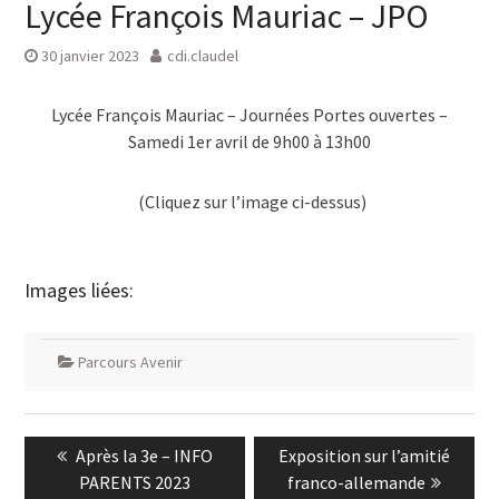
Lycée François Mauriac – JPO
30 janvier 2023
cdi.claudel
Lycée François Mauriac – Journées Portes ouvertes –
Samedi 1er avril de 9h00 à 13h00
(Cliquez sur l’image ci-dessus)
Images liées:
Parcours Avenir
Navigation
Previous
Next
Après la 3e – INFO
Exposition sur l’amitié
de
post:
post:
PARENTS 2023
franco-allemande
l’article