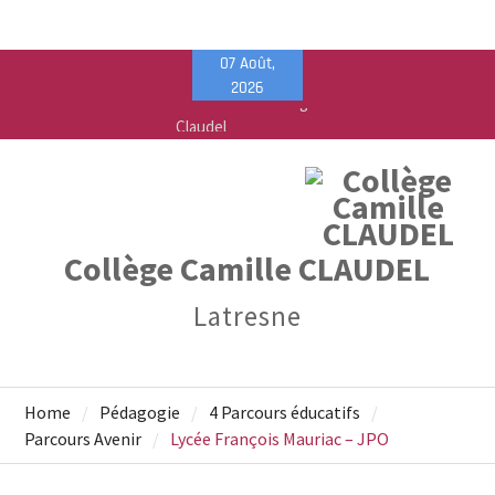
Skip
07 Août,
Liste des fournitures 2026-2027 – Collège Camille
to
2026
Claudel
content
Vente de fournitures scolaires – PEEP & Bureau
Vallée
Calendrier de rentrée pour les élèves – Année
scolaire 2026-2027
Collège Camille CLAUDEL
Latresne
Home
Pédagogie
4 Parcours éducatifs
Parcours Avenir
Lycée François Mauriac – JPO