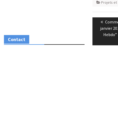
Projets et
Navigatio
Previo
Commém
de
post:
janvier 20
l’article
Hebdo” :
Contact