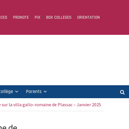
ICES
PRONOTE
PIX
BOX COLLEGES
ORIENTATION
collège
Parents
sur la villa gallo-romaine de Plassac – Janvier 2025
ne de