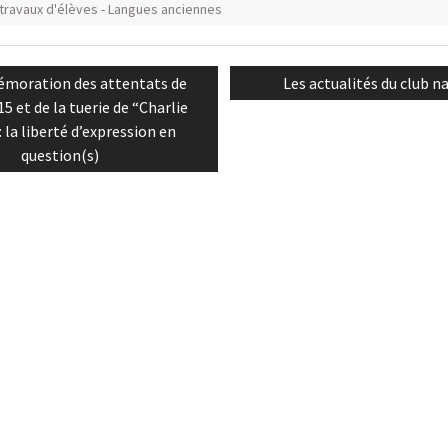
 travaux d'élèves - Langues anciennes
n
us
Next
oration des attentats de
Les actualités du club n
post:
15 et de la tuerie de “Charlie
 la liberté d’expression en
question(s)