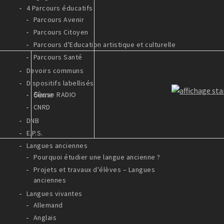
4 Parcours éducatifs
Parcours Avenir
Parcours Citoyen
Parcours d'Education artistique et culturelle
Parcours Santé
Devoirs communs
Dispositifs labellisés
5ème
Classe RADIO
CNRD
DNB
E.P.S.
Langues anciennes
Pourquoi étudier une langue ancienne ?
Projets et travaux d'élèves – Langues
anciennes
Langues vivantes
Allemand
Anglais