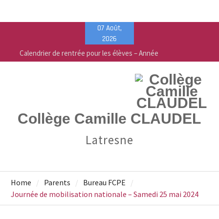
Skip
07 Août,
to
2026
content
Calendrier de rentrée pour les élèves – Année
scolaire 2026-2027
Liste des fournitures 2026-2027 – Collège Camille
Claudel
Vente de fournitures scolaires – PEEP & Bureau
Vallée
Collège Camille CLAUDEL
Latresne
Home
Parents
Bureau FCPE
Journée de mobilisation nationale – Samedi 25 mai 2024