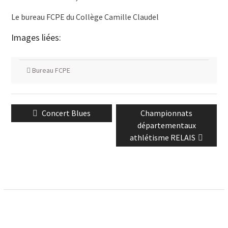
Le bureau FCPE du Collège Camille Claudel
Images liées:
Bureau FCPE
Navigation
Previous
Next
Concert Blues
Championnats
de
post:
post:
départementaux
l’article
athlétisme RELAIS