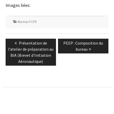
Images liées:
Bureau FCPE
Navigation
Previous
Next
Présentation de
PEEP : Composition du
de
post:
post:
l’atelier de préparation au
bureau
l’article
BIA (Brevet d’Initiation
Aéronautique)