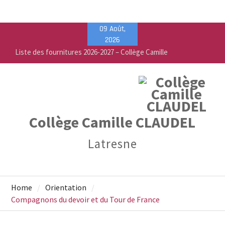
Skip
09 Août,
Liste des fournitures 2026-2027 – Collège Camille
to
2026
Claudel
content
Vente de fournitures scolaires – PEEP & Bureau
Vallée
Calendrier de rentrée pour les élèves – Année
scolaire 2026-2027
Collège Camille CLAUDEL
Latresne
Home
Orientation
Compagnons du devoir et du Tour de France