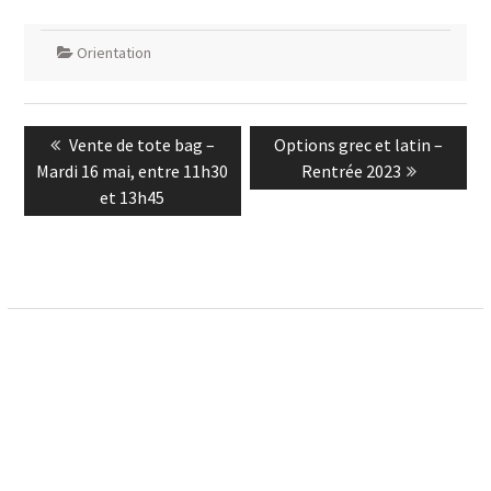
Orientation
Navigation
Previous
Next
Vente de tote bag –
Options grec et latin –
de
post:
post:
Mardi 16 mai, entre 11h30
Rentrée 2023
l’article
et 13h45