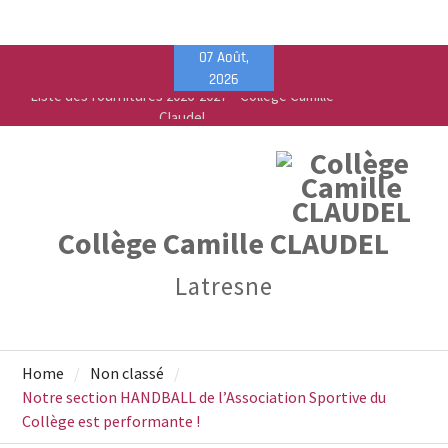
Skip
07 Août,
to
2026
content
Vente de fournitures scolaires – PEEP & Bureau
Vallée
Calendrier de rentrée pour les élèves – Année
scolaire 2026-2027
Collège Camille CLAUDEL
Latresne
Home
Non classé
Notre section HANDBALL de l’Association Sportive du
Collège est performante !