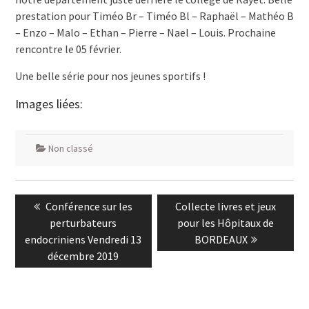
prestation pour Timéo Br – Timéo Bl – Raphaël – Mathéo B
– Enzo – Malo – Ethan – Pierre – Nael – Louis. Prochaine
rencontre le 05 février.
Une belle série pour nos jeunes sportifs !
Images liées:
Non classé
Navigation
Previous
Next
Conférence sur les
Collecte livres et jeux
de
post:
post:
perturbateurs
pour les Hôpitaux de
l’article
endocriniens Vendredi 13
BORDEAUX
décembre 2019