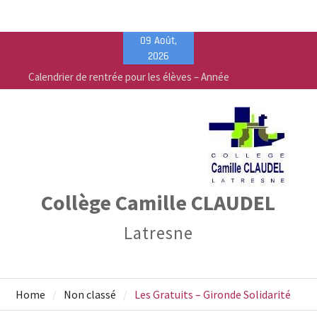
Skip
09 Août,
to
2026
content
Calendrier de rentrée pour les élèves – Année
scolaire 2026-2027
Liste des fournitures 2026-2027 – Collège Camille
Claudel
Vente de fournitures scolaires – PEEP & Bureau
Vallée
Collège Camille CLAUDEL
Latresne
Home
Non classé
Les Gratuits – Gironde Solidarité