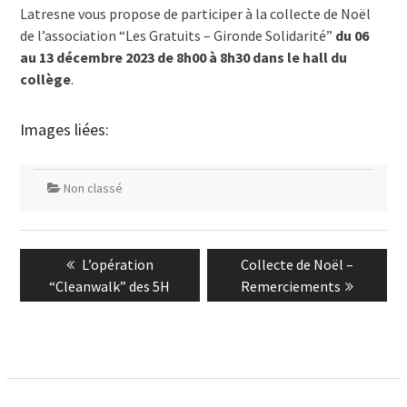
Latresne vous propose de participer à la collecte de Noël
de l’association “Les Gratuits – Gironde Solidarité”
du 06
au 13 décembre 2023 de 8h00 à 8h30 dans le hall du
collège
.
Images liées:
Non classé
Navigation
Previous
Next
L’opération
Collecte de Noël –
de
post:
post:
“Cleanwalk” des 5H
Remerciements
l’article